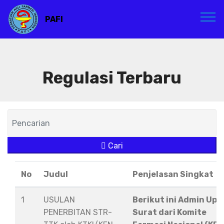
PAFI
Regulasi Terbaru
Cari
No
Judul
Penjelasan Singkat
1
USULAN
Berikut ini Admin Upl
PENERBITAN STR-
Surat dari Komite