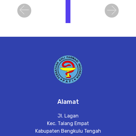
i
h
Previous
Next
a
t
D
e
t
a
il
Alamat
Jl. Lagan
Kec. Talang Empat
Kabupaten Bengkulu Tengah