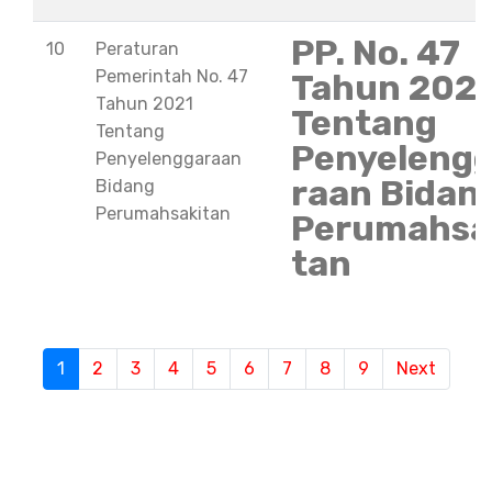
PP. No. 47
10
Peraturan
Pemerintah No. 47
Tahun 202
Tahun 2021
Tentang
Tentang
Penyeleng
Penyelenggaraan
raan Bidan
Bidang
Perumahsakitan
Perumahsa
tan
S
1
(current)
2
3
4
5
6
7
8
9
Next
e
m